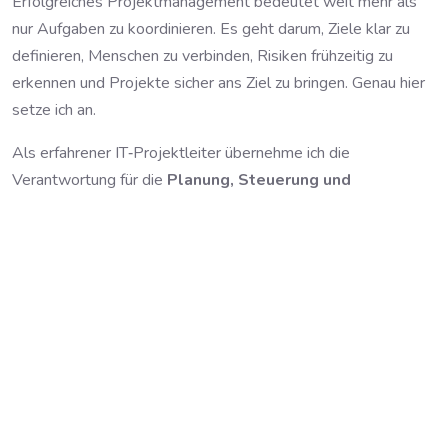
Erfolgreiches Projektmanagement bedeutet weit mehr als
nur Aufgaben zu koordinieren. Es geht darum, Ziele klar zu
definieren, Menschen zu verbinden, Risiken frühzeitig zu
erkennen und Projekte sicher ans Ziel zu bringen. Genau hier
setze ich an.
Als erfahrener IT‑Projektleiter übernehme ich die
Verantwortung für die
Planung, Steuerung und
Umsetzung komplexer IT‑Vorhaben
– von der ersten Idee
bis zum erfolgreichen Abschluss. Ich arbeite strukturiert,
transparent und praxisnah, damit alle Beteiligten jederzeit
wissen, wo das Projekt steht und welche nächsten Schritte
anstehen.
Mein Ziel ist es, Projekte
planbar
,
durchführbar
und
erfolgreich abschließbar
zu machen. Unternehmen
profitieren von meiner Erfahrung, meiner klaren
Struktur und meiner Fähigkeit, Komplexität
verständlich zu machen. Ich übernehme